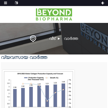
വീട്
വാർത്ത
വ്യവസായ വാർത്ത