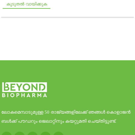
കൂടുതൽ വായിക്കുക
ലോകമെമ്പാടുമുള്ള 50 രാജ്യങ്ങളിലേക്ക് ഞങ്ങൾ കൊളാജൻ
ബൾക്ക് പൗഡറും ജെലാറ്റിനും കയറ്റുമതി ചെയ്തിട്ടുണ്ട്.