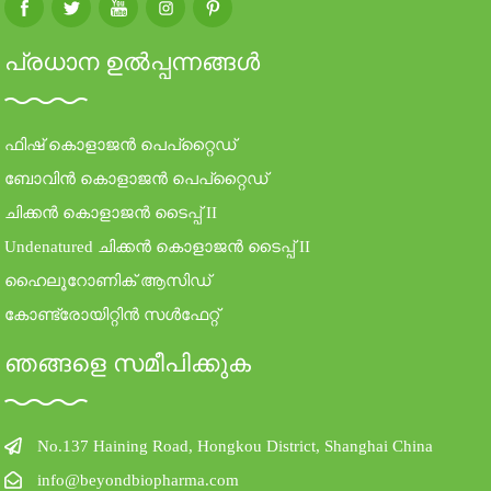
പ്രധാന ഉൽപ്പന്നങ്ങൾ
ഫിഷ് കൊളാജൻ പെപ്റ്റൈഡ്
ബോവിൻ കൊളാജൻ പെപ്റ്റൈഡ്
ചിക്കൻ കൊളാജൻ ടൈപ്പ് II
Undenatured ചിക്കൻ കൊളാജൻ ടൈപ്പ് II
ഹൈലൂറോണിക് ആസിഡ്
കോണ്ട്രോയിറ്റിൻ സൾഫേറ്റ്
ഞങ്ങളെ സമീപിക്കുക
No.137 Haining Road, Hongkou District, Shanghai China
info@beyondbiopharma.com