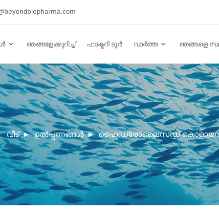
o@beyondbiopharma.com
ങൾ
ഞങ്ങളേക്കുറിച്ച്
ഫാക്ടറി ടൂർ
വാർത്ത
ഞങ്ങളെ സമ
വീട്
ഉൽപ്പന്നങ്ങൾ
ഹൈഡ്രോലൈസ്ഡ് കൊളാജ