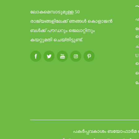
ലോകമെമ്പാടുമുള്ള 50
ഫ
രാജ്യങ്ങളിലേക്ക് ഞങ്ങൾ കൊളാജൻ
ബൾക്ക് പൗഡറും ജെലാറ്റിനും
പ
കയറ്റുമതി ചെയ്തിട്ടുണ്ട്.
ച
U
ട
ഹ
ക
പകർപ്പവകാശം ബയോഫാർമ കോ., 