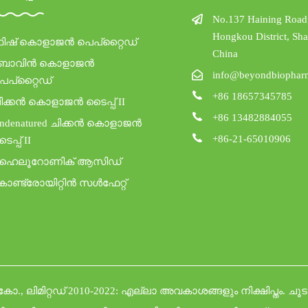
No.137 Haining Road
Hongkou District, Sh
ിഷ് കൊളാജൻ പെപ്റ്റൈഡ്
China
ബോവിൻ കൊളാജൻ
info@beyondbiophar
െപ്റ്റൈഡ്
+86 18657345785
ിക്കൻ കൊളാജൻ ടൈപ്പ് II
+86 13482884055
ndenatured ചിക്കൻ കൊളാജൻ
+86-21-65010906
ൈപ്പ് II
ൈലൂറോണിക് ആസിഡ്
ോണ്ട്രോയിറ്റിൻ സൾഫേറ്റ്
ലിമിറ്റഡ് 2010-2022: എല്ലാ അവകാശങ്ങളും നിക്ഷിപ്തം.
ചൂട