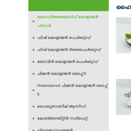
ഹൈഡ
ഹൈഡ്രോലൈസ്ഡ് കൊളാജൻ
പൗഡർ
ഫിഷ് കൊളാജൻ പെപ്റ്റൈഡ്
ഫിഷ് കൊളാജൻ ട്രൈപെപ്റ്റൈഡ്
ബോവിൻ കൊളാജൻ പെപ്റ്റൈഡ്
ചിക്കൻ കൊളാജൻ ടൈപ്പ് II
Undenatured ചിക്കൻ കൊളാജൻ ടൈപ്പ്
II
ഹൈലൂറോണിക് ആസിഡ്
കോണ്ട്രോയിറ്റിൻ സൾഫേറ്റ്
ഗ്ലൂക്കോസാമൈൻ