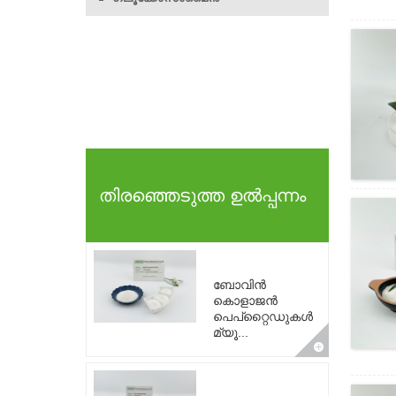
തിരഞ്ഞെടുത്ത ഉൽപ്പന്നം
ബോവിൻ
കൊളാജൻ
പെപ്റ്റൈഡുകൾ
മ്യൂ...