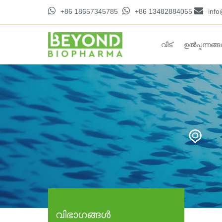
+86 18657345785
+86 13482884055
inf
വീട്
ഉൽപ്പന്നങ്
വിഭാഗങ്ങൾ