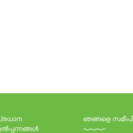
പ്രധാന
ഞങ്ങളെ സമീപി
ൽപ്പന്നങ്ങൾ