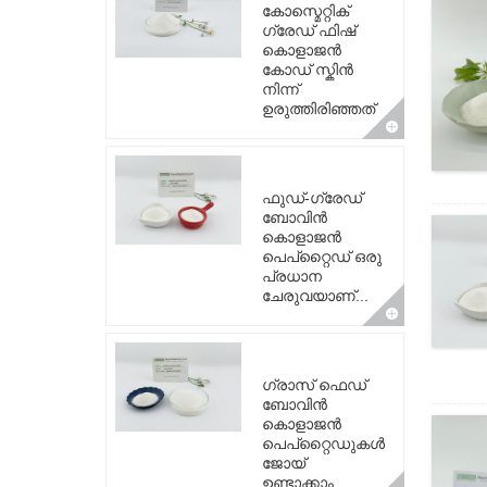
കോസ്മെറ്റിക്
ഗ്രേഡ് ഫിഷ്
കൊളാജൻ
കോഡ് സ്കിൻ
നിന്ന്
ഉരുത്തിരിഞ്ഞത്
ഫുഡ്-ഗ്രേഡ്
ബോവിൻ
കൊളാജൻ
പെപ്റ്റൈഡ് ഒരു
പ്രധാന
ചേരുവയാണ്...
ഗ്രാസ് ഫെഡ്
ബോവിൻ
കൊളാജൻ
പെപ്റ്റൈഡുകൾ
ജോയ്
ഉണ്ടാക്കാം...