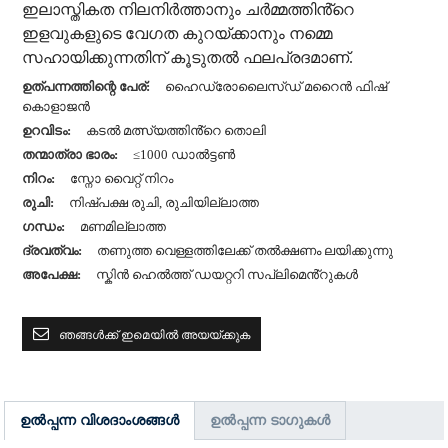
ഇലാസ്തികത നിലനിർത്താനും ചർമ്മത്തിൻ്റെ
ഇളവുകളുടെ വേഗത കുറയ്ക്കാനും നമ്മെ
സഹായിക്കുന്നതിന് കൂടുതൽ ഫലപ്രദമാണ്.
ഉത്പന്നത്തിന്റെ പേര്:
ഹൈഡ്രോലൈസ്ഡ് മറൈൻ ഫിഷ്
കൊളാജൻ
ഉറവിടം:
കടൽ മത്സ്യത്തിൻ്റെ തൊലി
തന്മാത്രാ ഭാരം:
≤1000 ഡാൽട്ടൺ
നിറം:
സ്നോ വൈറ്റ് നിറം
രുചി:
നിഷ്പക്ഷ രുചി, രുചിയില്ലാത്ത
ഗന്ധം:
മണമില്ലാത്ത
ദ്രവത്വം:
തണുത്ത വെള്ളത്തിലേക്ക് തൽക്ഷണം ലയിക്കുന്നു
അപേക്ഷ:
സ്കിൻ ഹെൽത്ത് ഡയറ്ററി സപ്ലിമെൻ്റുകൾ
ഞങ്ങൾക്ക് ഇമെയിൽ അയയ്ക്കുക
ഉൽപ്പന്ന വിശദാംശങ്ങൾ
ഉൽപ്പന്ന ടാഗുകൾ