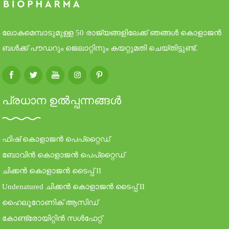
ലോകമെമ്പാടുമുള്ള 50 രാജ്യങ്ങളിലേക്ക് ഞങ്ങൾ കൊളാജൻ
ബൾക്ക് പൗഡറും ജെലാറ്റിനും കയറ്റുമതി ചെയ്തിട്ടുണ്ട്.
പ്രധാന ഉൽപ്പന്നങ്ങൾ
ഫിഷ് കൊളാജൻ പെപ്റ്റൈഡ്
ബോവിൻ കൊളാജൻ പെപ്റ്റൈഡ്
ചിക്കൻ കൊളാജൻ ടൈപ്പ് II
Undenatured ചിക്കൻ കൊളാജൻ ടൈപ്പ് II
ഹൈലൂറോണിക് ആസിഡ്
കോണ്ട്രോയിറ്റിൻ സൾഫേറ്റ്