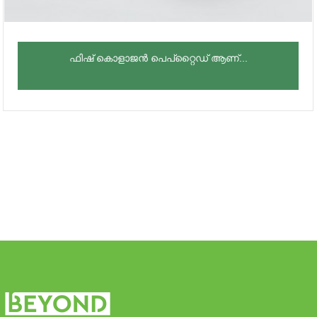
ഫിഷ് കൊളാജൻ പെപ്റ്റൈഡ് ആണ്...