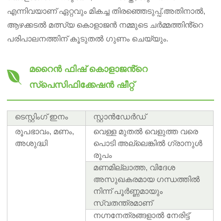
എന്നിവയാണ് ഏറ്റവും മികച്ച തിരഞ്ഞെടുപ്പ്.അതിനാൽ,
ആഴക്കടൽ മത്സ്യ കൊളാജൻ നമ്മുടെ ചർമ്മത്തിൻ്റെ
പരിപാലനത്തിന് കൂടുതൽ ഗുണം ചെയ്യും.
മറൈൻ ഫിഷ് കൊളാജൻ്റെ
സ്പെസിഫിക്കേഷൻ ഷീറ്റ്
ടെസ്റ്റിംഗ് ഇനം
സ്റ്റാൻഡേർഡ്
രൂപഭാവം, മണം,
വെള്ള മുതൽ വെളുത്ത വരെ
അശുദ്ധി
പൊടി അല്ലെങ്കിൽ ഗ്രാനുൾ
രൂപം
മണമില്ലാത്ത, വിദേശ
അസുഖകരമായ ഗന്ധത്തിൽ
നിന്ന് പൂർണ്ണമായും
സ്വതന്ത്രമാണ്
നഗ്നനേത്രങ്ങളാൽ നേരിട്ട്