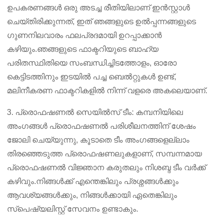
ഉപകരണങ്ങൾ ഒരു അടച്ച രീതിയിലാണ് ഇൻസ്റ്റാൾ
ചെയ്തിരിക്കുന്നത്, ഇത് ഞങ്ങളുടെ ഉൽപ്പന്നങ്ങളുടെ
ഗുണനിലവാരം ഫലപ്രദമായി ഉറപ്പാക്കാൻ
കഴിയും.ഞങ്ങളുടെ ഫാക്ടറിയുടെ ബാഹ്യ
പരിതസ്ഥിതിയെ സംബന്ധിച്ചിടത്തോളം, ഓരോ
കെട്ടിടത്തിനും ഇടയിൽ പച്ച ബെൽറ്റുകൾ ഉണ്ട്,
മലിനീകരണ ഫാക്ടറികളിൽ നിന്ന് വളരെ അകലെയാണ്.
3. പ്രൊഫഷണൽ സെയിൽസ് ടീം: കമ്പനിയിലെ
അംഗങ്ങൾ പ്രൊഫഷണൽ പരിശീലനത്തിന് ശേഷം
ജോലി ചെയ്യുന്നു, കൂടാതെ ടീം അംഗങ്ങളെല്ലാം
തിരഞ്ഞെടുത്ത പ്രൊഫഷണലുകളാണ്, സമ്പന്നമായ
പ്രൊഫഷണൽ വിജ്ഞാന കരുതലും നിശബ്ദ ടീം വർക്ക്
കഴിവും.നിങ്ങൾക്ക് എന്തെങ്കിലും പ്രശ്നങ്ങൾക്കും
ആവശ്യങ്ങൾക്കും, നിങ്ങൾക്കായി ഏതെങ്കിലും
സ്പെഷ്യലിസ്റ്റ് സേവനം ഉണ്ടാകും.