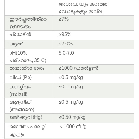
അശുദ്ധിയും കറുത്ത
ഡോട്ടുകളും ഇല്ല
ഈർപ്പത്തിൻ്റെ
≤7%
ഉള്ളടക്കം
പ്രോട്ടീൻ
≥95%
ആഷ്
≤2.0%
pH(10%
5.0-7.0
പരിഹാരം, 35℃)
തന്മാത്രാ ഭാരം
≤1000 ഡാൽട്ടൺ
ലീഡ് (Pb)
≤0.5 mg/kg
കാഡ്മിയം
≤0.1 mg/kg
(സിഡി)
ആഴ്സനിക്
≤0.5 mg/kg
(അങ്ങനെ)
മെർക്കുറി (Hg)
≤0.50 mg/kg
മൊത്തം പ്ലേറ്റ്
＜1000 cfu/g
എണ്ണം