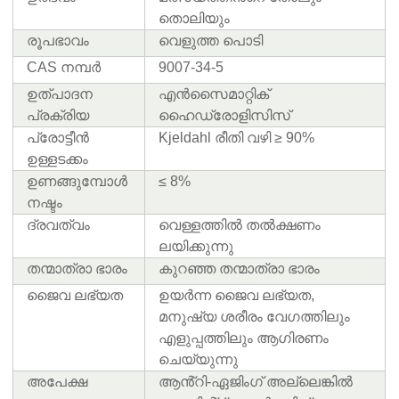
തൊലിയും
രൂപഭാവം
വെളുത്ത പൊടി
CAS നമ്പർ
9007-34-5
ഉത്പാദന
എൻസൈമാറ്റിക്
പ്രക്രിയ
ഹൈഡ്രോളിസിസ്
പ്രോട്ടീൻ
Kjeldahl രീതി വഴി ≥ 90%
ഉള്ളടക്കം
ഉണങ്ങുമ്പോൾ
≤ 8%
നഷ്ടം
ദ്രവത്വം
വെള്ളത്തിൽ തൽക്ഷണം
ലയിക്കുന്നു
തന്മാത്രാ ഭാരം
കുറഞ്ഞ തന്മാത്രാ ഭാരം
ജൈവ ലഭ്യത
ഉയർന്ന ജൈവ ലഭ്യത,
മനുഷ്യ ശരീരം വേഗത്തിലും
എളുപ്പത്തിലും ആഗിരണം
ചെയ്യുന്നു
അപേക്ഷ
ആൻ്റി-ഏജിംഗ് അല്ലെങ്കിൽ