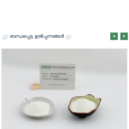
ബന്ധപ്പെട്ട
ഉൽപ്പന്നങ്ങൾ