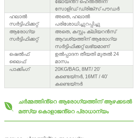
ജോയിൻ്റ് ഹെൽത്തിന്
സോളിഡ് ഡ്രിങ്ക്‌സ് പൗഡർ
ഹലാൽ
അതെ, ഹലാൽ
സർട്ടിഫിക്കറ്റ്
പരിശോധിച്ചുറപ്പിച്ചു
ആരോഗ്യ
അതെ, കസ്റ്റം ക്ലിയറൻസ്
സർട്ടിഫിക്കറ്റ്
ആവശ്യത്തിന് ആരോഗ്യ
സർട്ടിഫിക്കറ്റ് ലഭ്യമാണ്
ഷെൽഫ്
ഉൽപ്പാദന തീയതി മുതൽ 24
ലൈഫ്
മാസം
പാക്കിംഗ്
20KG/BAG, 8MT/ 20'
കണ്ടെയ്നർ, 16MT / 40'
കണ്ടെയ്നർ
ചർമ്മത്തിൻ്റെ ആരോഗ്യത്തിന് ആഴക്കടൽ
മത്സ്യ കൊളാജൻ്റെ പ്രാധാന്യം