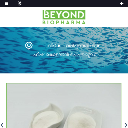
വീട്
ഉൽപ്പന്നങ്ങൾ
ഫിഷ് കൊളാജൻ പെപ്റ്റൈഡ്