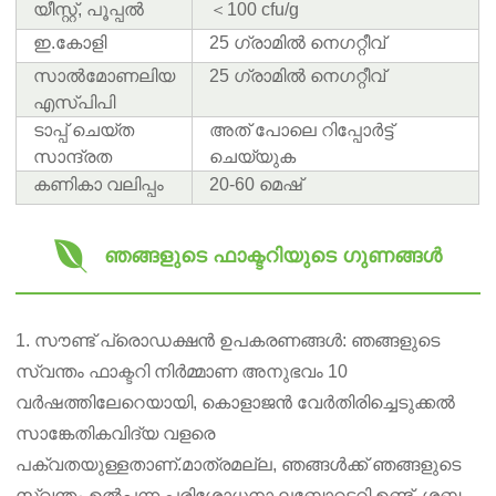
യീസ്റ്റ്, പൂപ്പൽ
＜100 cfu/g
ഇ.കോളി
25 ഗ്രാമിൽ നെഗറ്റീവ്
സാൽമോണലിയ
25 ഗ്രാമിൽ നെഗറ്റീവ്
എസ്പിപി
ടാപ്പ് ചെയ്ത
അത് പോലെ റിപ്പോർട്ട്
സാന്ദ്രത
ചെയ്യുക
കണികാ വലിപ്പം
20-60 മെഷ്
ഞങ്ങളുടെ ഫാക്ടറിയുടെ ഗുണങ്ങൾ
1. സൗണ്ട് പ്രൊഡക്ഷൻ ഉപകരണങ്ങൾ: ഞങ്ങളുടെ
സ്വന്തം ഫാക്ടറി നിർമ്മാണ അനുഭവം 10
വർഷത്തിലേറെയായി, കൊളാജൻ വേർതിരിച്ചെടുക്കൽ
സാങ്കേതികവിദ്യ വളരെ
പക്വതയുള്ളതാണ്.മാത്രമല്ല, ഞങ്ങൾക്ക് ഞങ്ങളുടെ
സ്വന്തം ഉൽപ്പന്ന പരിശോധനാ ലബോറട്ടറി ഉണ്ട്, ശബ്ദ