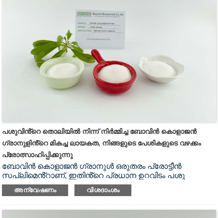
കന്നുകാലികളിൽ നിന്ന് ഉരുത്തിരിഞ്ഞ ബോവിൻ കൊളാജൻ
പെപ്റ്റൈഡിന് പല രാസ ഘടകങ്ങളുടെയും ദോഷം
ഒഴിവാക്കാനാകും.ബോവിൻ കൊളാജൻ പെപ്റ്റൈഡിൻ്റെ
ശുദ്ധമായ പ്രകൃതിദത്ത ഉറവിടം മനുഷ്യൻ്റെ
സന്ധികളുടെയും ചർമ്മത്തിൻ്റെയും ആരോഗ്യത്തിന്
കൂടുതൽ ഉറപ്പുനൽകുന്നു.
പശുവിൻ്റെ തൊലിയിൽ നിന്ന് നിർമ്മിച്ച ബോവിൻ കൊളാജൻ
ഗ്രാനുളിൻ്റെ മികച്ച ലായകത, നിങ്ങളുടെ പേശികളുടെ വഴക്കം
പ്രോത്സാഹിപ്പിക്കുന്നു
ബോവിൻ കൊളാജൻ ഗ്രാനുൾ ഒരുതരം പ്രോട്ടീൻ
സപ്ലിമെൻ്റാണ്, ഇതിൻ്റെ പ്രധാന ഉറവിടം പശു
പുല്ലിൻ്റെ തോലിൽ നിന്നാണ്.പശുത്തോലിൽ
അന്വേഷണം
വിശദാംശം
പ്രോട്ടീൻ്റെ ഉള്ളടക്കം വളരെ സമൃദ്ധമാണ്, അത് ശരിയായി
കഴിച്ചാൽ അത് നമ്മുടെ സംയുക്ത ആരോഗ്യത്തെ
ഫലപ്രദമായി മെച്ചപ്പെടുത്തും.ബോവിൻ കൊളാജൻ