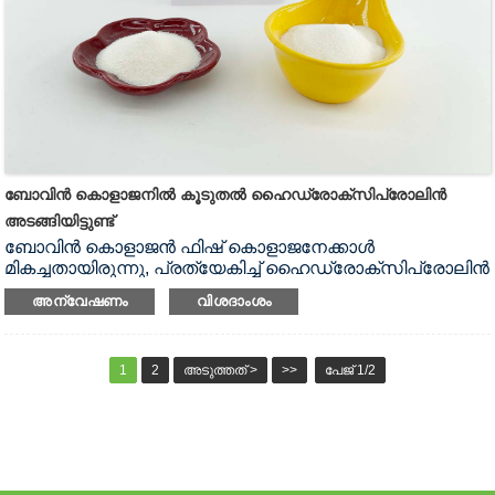
ബോവിൻ കൊളാജനിൽ കൂടുതൽ ഹൈഡ്രോക്സിപ്രോലിൻ
അടങ്ങിയിട്ടുണ്ട്
ബോവിൻ കൊളാജൻ ഫിഷ് കൊളാജനേക്കാൾ
മികച്ചതായിരുന്നു, പ്രത്യേകിച്ച് ഹൈഡ്രോക്സിപ്രോലിൻ
(ഹൈപ്പ്) ഉള്ളടക്കം മറ്റ് മത്സ്യങ്ങളെ അപേക്ഷിച്ച് വളരെ
അന്വേഷണം
വിശദാംശം
കൂടുതലാണ്.ഇതിന് മികച്ച ലായകതയുണ്ട്, കൂടാതെ
ബോവിൻ കൊളാജൻ പേശികളുടെ പ്രവർത്തനം
ഫലപ്രദമായി മെച്ചപ്പെടുത്തും
1
2
അടുത്തത് >
>>
പേജ് 1/2