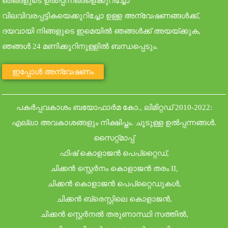
ഞങ്ങളുടെ ഉൽപ്പന്നങ്ങളെക്കുറിച്ചോ
വിലവിവരപ്പട്ടികയെക്കുറിച്ചോ ഉള്ള അന്വേഷണങ്ങൾക്ക്,
ദയവായി നിങ്ങളുടെ ഇമെയിൽ ഞങ്ങൾക്ക് അയയ്ക്കുക,
ഞങ്ങൾ 24 മണിക്കൂറിനുള്ളിൽ ബന്ധപ്പെടും.
ഇപ്പോൾ അന്വേഷണം
പകർപ്പവകാശം ബയോഫാർമ കോ., ലിമിറ്റഡ് 2010-2022:
എല്ലാ അവകാശങ്ങളും നിക്ഷിപ്തം.
ചൂടുള്ള ഉൽപ്പന്നങ്ങൾ
.
സൈറ്റ്മാപ്പ്
ഫിഷ് കൊളാജൻ പെപ്റ്റൈഡ്
,
ചിക്കൻ സ്റ്റെർനം കൊളാജൻ തരം II
,
ചിക്കൻ കൊളാജൻ പെപ്റ്റൈഡുകൾ
,
ചിക്കൻ ബ്രെസ്റ്റിലെ കൊളാജൻ
,
ചിക്കൻ സ്റ്റെർനൽ തരുണാസ്ഥി സത്തിൽ
,