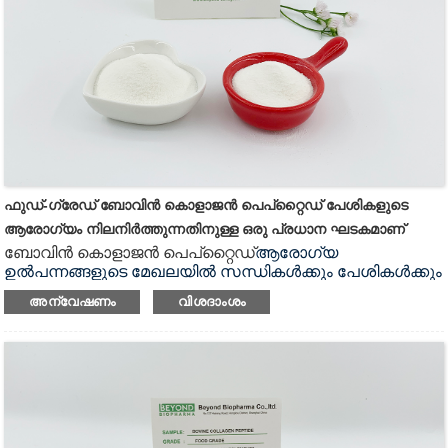
സഹായിക്കുകയും ചെയ്യും.അതേ സമയം, പേശികളുടെ
സങ്കോച ശക്തിയും സഹിഷ്ണുതയും മെച്ചപ്പെടുത്താനും ഇത്
സഹായിക്കുന്നു, ഇത് പേശികളെ കൂടുതൽ
ഒതുക്കമുള്ളതാക്കുന്നു.ഉപസംഹാരമായി, ബോവിൻ
കൊളാജൻ പെപ്റ്റൈഡുകൾ പേശികളുടെ ആരോഗ്യവും
ശക്തിയും നിലനിർത്തുന്നതിനുള്ള പ്രധാന
പോഷകങ്ങളാണ്.
ഫുഡ്-ഗ്രേഡ് ബോവിൻ കൊളാജൻ പെപ്റ്റൈഡ് പേശികളുടെ
ആരോഗ്യം നിലനിർത്തുന്നതിനുള്ള ഒരു പ്രധാന ഘടകമാണ്
ബോവിൻ കൊളാജൻ പെപ്റ്റൈഡ്
ആരോഗ്യ
ഉൽപന്നങ്ങളുടെ മേഖലയിൽ സന്ധികൾക്കും പേശികൾക്കും
വളരെ പ്രധാനപ്പെട്ട അസംസ്കൃത വസ്തുക്കളിൽ ഒന്നാണ്,
അന്വേഷണം
വിശദാംശം
കൂടാതെ ഫാർമസ്യൂട്ടിക്കൽ മേഖലയിൽ നിരവധി
സാധ്യതയുള്ള ആപ്ലിക്കേഷനുകൾ
ഉണ്ട്.ഫാർമസ്യൂട്ടിക്കൽ വ്യവസായത്തിൽ, ബോവിൻ
കൊളാജൻ പെപ്റ്റൈഡുകൾ മയക്കുമരുന്ന് ഡെലിവറി
സിസ്റ്റങ്ങളിൽ അവയുടെ സാധ്യതകളെക്കുറിച്ച്
അന്വേഷിക്കുന്നു, ഇത് വിവിധ മരുന്നുകളുടെ കാരിയറായി
വർത്തിക്കും.മുറിവ് ഉണക്കുന്നതിനും ടിഷ്യു
പുനരുജ്ജീവിപ്പിക്കുന്നതിനുമുള്ള അതിൻ്റെ സാധ്യതകൾ