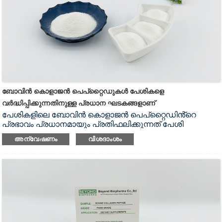
ബോവിൻ കൊളാജൻ പെപ്‌റ്റൈഡുകൾ പേശികളെ
വർദ്ധിപ്പിക്കുന്നതിനുള്ള പ്രധാന ഘടകങ്ങളാണ്
പേശികളിലെ ബോവിൻ കൊളാജൻ പെപ്റ്റൈഡിൻ്റെ
പ്രഭാവം പ്രധാനമായും പ്രതിഫലിക്കുന്നത് പേശി
കോശങ്ങളുടെ വളർച്ചയും നന്നാക്കലും
അന്വേഷണം
വിശദാംശം
പ്രോത്സാഹിപ്പിക്കുന്നതിനുള്ള അതിൻ്റെ
കഴിവിലാണ്.പേശീ കോശങ്ങളുടെ വ്യാപനവും
വ്യത്യാസവും വർദ്ധിപ്പിക്കാനും പേശികളുടെ വളർച്ചയ്ക്ക്
ആവശ്യമായ പോഷക പിന്തുണ നൽകാനും ഇതിന്
കഴിയും.കൂടാതെ, ബോവിൻ കൊളാജൻ പെപ്റ്റൈഡുകൾ
പേശികൾക്ക് കേടുപാടുകൾ വരുത്തിയതിന് ശേഷമുള്ള
അറ്റകുറ്റപ്പണി പ്രക്രിയ ത്വരിതപ്പെടുത്തുകയും വേദനയും
വീക്കവും കുറയ്ക്കുകയും കായികതാരങ്ങളെയും ഫിറ്റ്നസ്
പ്രേമികളെയും വേഗത്തിൽ വീണ്ടെടുക്കാൻ