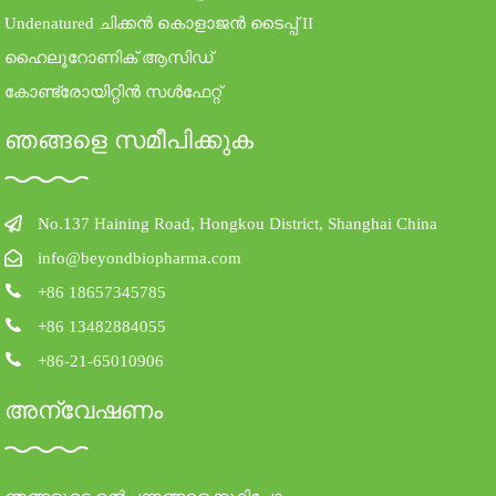
Undenatured ചിക്കൻ കൊളാജൻ ടൈപ്പ് II
ഹൈലൂറോണിക് ആസിഡ്
കോണ്ട്രോയിറ്റിൻ സൾഫേറ്റ്
ഞങ്ങളെ സമീപിക്കുക
No.137 Haining Road, Hongkou District, Shanghai China
info@beyondbiopharma.com
+86 18657345785
+86 13482884055
+86-21-65010906
അന്വേഷണം