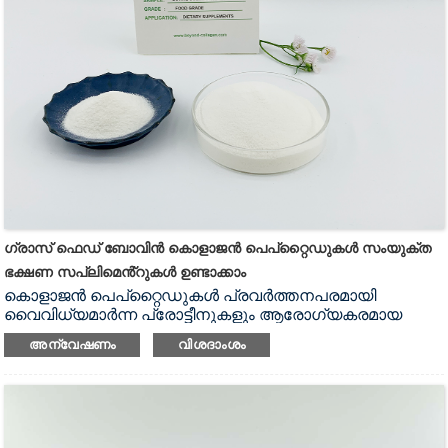
സന്ധികളുടെ പ്രവർത്തനം മെച്ചപ്പെടുത്തുന്നതിലും
പേശികളുടെ പ്രവർത്തനം നന്നാക്കുന്നതിലും മുറിവ്
ഉണക്കുന്നതിലും പ്രതിരോധശേഷി മെച്ചപ്പെടുത്തുന്നതിലും
ബോവിൻ കൊളാജൻ പെപ്റ്റൈഡിന് ശ്രദ്ധേയമായ
ഫലങ്ങളുണ്ട്.ഇത് ചർമ്മത്തെ പോഷിപ്പിക്കുകയും ചർമ്മത്തെ
നനവുള്ളതും തിളക്കമുള്ളതുമാക്കുകയും
ചെയ്യും;തരുണാസ്ഥി ടിഷ്യുവിൻ്റെ ആൻ്റി-വെയർ
കഴിവ് വർദ്ധിപ്പിക്കുക, സന്ധി വേദന ഒഴിവാക്കുക;മുറിവ്
ഉണക്കൽ പ്രോത്സാഹിപ്പിക്കുക, വീണ്ടെടുക്കൽ പ്രക്രിയ
ത്വരിതപ്പെടുത്തുക;ഫ്രീ റാഡിക്കലുകളെ നീക്കം ചെയ്യുക,
ശരീരത്തിൻ്റെ പ്രതിരോധശേഷി വർദ്ധിപ്പിക്കുക.
ഗ്രാസ് ഫെഡ് ബോവിൻ കൊളാജൻ പെപ്റ്റൈഡുകൾ സംയുക്ത
ഭക്ഷണ സപ്ലിമെൻ്റുകൾ ഉണ്ടാക്കാം
കൊളാജൻ പെപ്റ്റൈഡുകൾ പ്രവർത്തനപരമായി
വൈവിധ്യമാർന്ന പ്രോട്ടീനുകളും ആരോഗ്യകരമായ
പോഷകാഹാര ഘടനയിലെ ഒരു പ്രധാന
അന്വേഷണം
വിശദാംശം
ഘടകവുമാണ്.അവയുടെ പോഷകവും ശാരീരികവുമായ
ഗുണങ്ങൾ എല്ലുകളുടെയും സന്ധികളുടെയും
ആരോഗ്യം പ്രോത്സാഹിപ്പിക്കുകയും മനോഹരമായ
ചർമ്മത്തിന് ആളുകളെ സഹായിക്കുകയും
ചെയ്യുന്നു.
ബോവിൻ കൊളാജൻ പെപ്റ്റൈഡ്
വളരെ
ജനപ്രിയമായ അസംസ്കൃത വസ്തുവാണ്.പുല്ല് മേഞ്ഞ