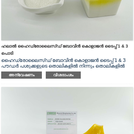
ഹലാൽ ഹൈഡ്രോലൈസ്ഡ് ബോവിൻ കൊളാജൻ ടൈപ്പ് 1 & 3
പൊടി
ഹൈഡ്രോലൈസ്ഡ് ബോവിൻ കൊളാജൻ ടൈപ്പ് 1 & 3
പൗഡർ പശുക്കളുടെ തൊലികളിൽ നിന്നും തൊലികളിൽ
നിന്നും ഹൈഡ്രോളിസിസ് പ്രക്രിയയിലൂടെ
അന്വേഷണം
വിശദാംശം
ഉത്പാദിപ്പിക്കുന്ന കൊളാജൻ പ്രോട്ടീൻ
പൊടിയാണ്.ചർമ്മത്തിൻ്റെ ആരോഗ്യം, സംയുക്ത
ആരോഗ്യം, സ്പോർട്സ് പോഷകാഹാര ഉൽപ്പന്നങ്ങൾ
എന്നിവയ്ക്കായി ഞങ്ങൾക്ക് ഹലാൽ പരിശോധിച്ച ബോവിൻ
കൊളാജൻ ടൈപ്പ് 1 & 3 പൊടി വിതരണം ചെയ്യാൻ
കഴിയും.