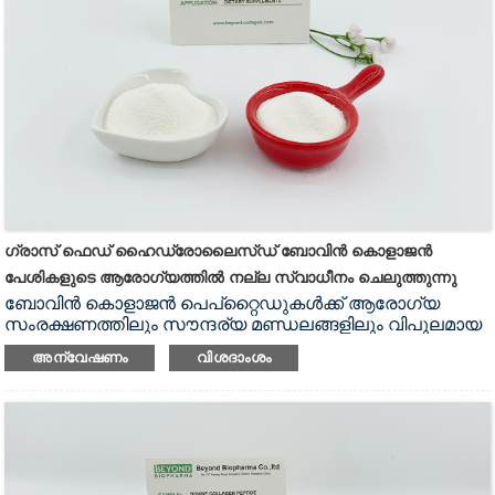
കൂടാതെ, മുറിവ് ഉണക്കുന്നത് ത്വരിതപ്പെടുത്താനും പുതിയ
ടിഷ്യൂകളുടെ വളർച്ചയെ പ്രോത്സാഹിപ്പിക്കാനും ഇതിന്
കഴിവുണ്ട്.കൂടാതെ, ചർമ്മത്തിൻ്റെ ആരോഗ്യത്തിൽ
അതിൻ്റെ ഗുണം വളരെ പ്രധാനമാണ്, ഇതിന്
ചർമ്മത്തിൻ്റെ ഇലാസ്തികത, ജലാംശം എന്നിവ
പ്രോത്സാഹിപ്പിക്കാനും ചുളിവുകൾ കുറയ്ക്കാനും കഴിയും.
ഗ്രാസ് ഫെഡ് ഹൈഡ്രോലൈസ്ഡ് ബോവിൻ കൊളാജൻ
പേശികളുടെ ആരോഗ്യത്തിൽ നല്ല സ്വാധീനം ചെലുത്തുന്നു
ബോവിൻ കൊളാജൻ പെപ്റ്റൈഡുകൾക്ക് ആരോഗ്യ
സംരക്ഷണത്തിലും സൗന്ദര്യ മണ്ഡലങ്ങളിലും വിപുലമായ
പ്രയോഗങ്ങളുണ്ട്.ബോവിൻ എല്ലുകളിൽ നിന്ന്
അന്വേഷണം
വിശദാംശം
വേർതിരിച്ചെടുക്കുന്ന ഉയർന്ന മൂല്യമുള്ള പ്രോട്ടീനാണ്
ബോവിൻ കൊളാജൻ പെപ്റ്റൈഡ്, കൂടാതെ ഗ്ലൈസിൻ,
പ്രോലൈൻ, ഹൈഡ്രോക്സിപ്രോലിൻ തുടങ്ങിയ വിവിധ
അമിനോ ആസിഡുകളാൽ സമ്പുഷ്ടമാണ്.ഇതിന് ഒരു
അദ്വിതീയ ട്രിപ്പിൾ ഹെലിക്കൽ ഘടന, സ്ഥിരതയുള്ള
തന്മാത്രാ ഘടന, മനുഷ്യശരീരം എളുപ്പത്തിൽ ആഗിരണം
ചെയ്യൽ എന്നിവയുണ്ട്.ചർമ്മത്തെ പോഷിപ്പിക്കുന്നതിലും