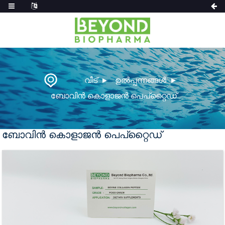
വീട്
ഉൽപ്പന്നങ്ങൾ
ബോവിൻ കൊളാജൻ പെപ്റ്റൈഡ്
ബോവിൻ കൊളാജൻ പെപ്റ്റൈഡ്